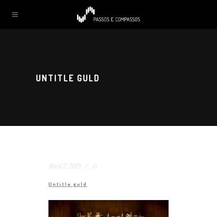
UNTITLE GULD
Abril 2, 2021
In
Untitle guld