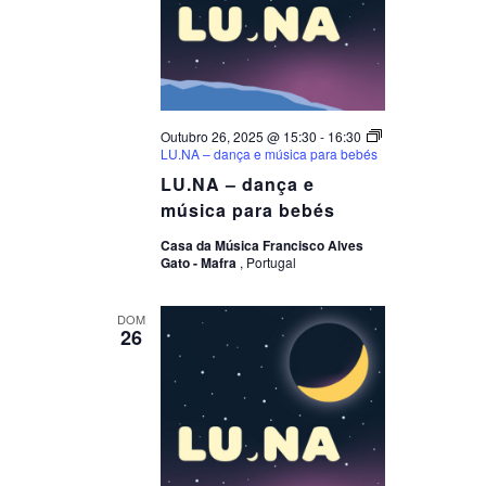
Outubro 26, 2025 @ 15:30
-
16:30
LU.NA – dança e música para bebés
LU.NA – dança e
música para bebés
Casa da Música Francisco Alves
Gato - Mafra
, Portugal
DOM
26