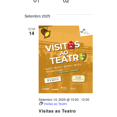
de
visualização
Selecione
a
Setembro 2025
de
data.
visualizações
DOM
Data
14
Setembro 14, 2025 @ 10:00
-
12:00
Visitas ao Teatro
Visitas ao Teatro