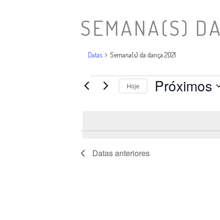
SEMANA(S) DA
Datas
Semana(s) da dança 2021
Próximos
Datas
Hoje
Selecione
a
data.
Datas
anteriores