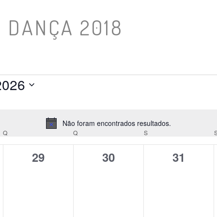
 DANÇA 2018
2026
Não foram encontrados resultados.
Aviso
Q
QUARTA-FEIRA
Q
QUINTA-FEIRA
S
SEXTA-FEIRA
0
0
0
29
30
31
datas,
datas,
datas,