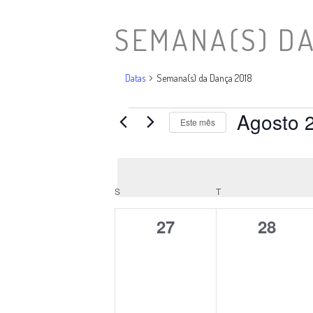
SEMANA(S) DA
Datas
Semana(s) da Dança 2018
Agosto 
Datas
Este mês
Selecione
a
data.
S
SEGUNDA-FEIRA
T
TERÇA-FEIRA
Calendário
0
0
27
28
de
datas,
datas,
Datas