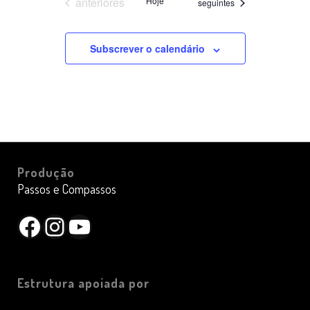
Datas
anteriores
Hoje
Datas
seguintes
Subscrever o calendário
Produção
Passos e Compassos
Facebook
Instagram
YouTube
Estrutura apoiada por