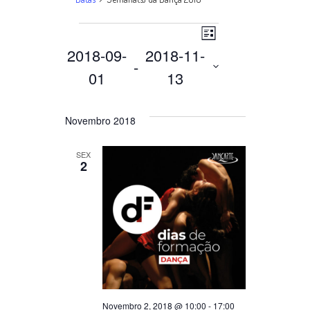
Navegação
Lista
Datas
Navegação
2018-09-
2018-11-
 - 
de
01
13
de
visualização
Selecione
a
Novembro 2018
de
data.
visualizações
SEX
Data
2
Novembro 2, 2018 @ 10:00
-
17:00