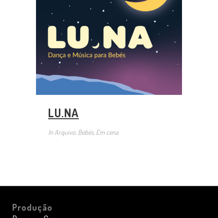
LU.NA
In
Arquivo, Bebés, Em cena
Produção