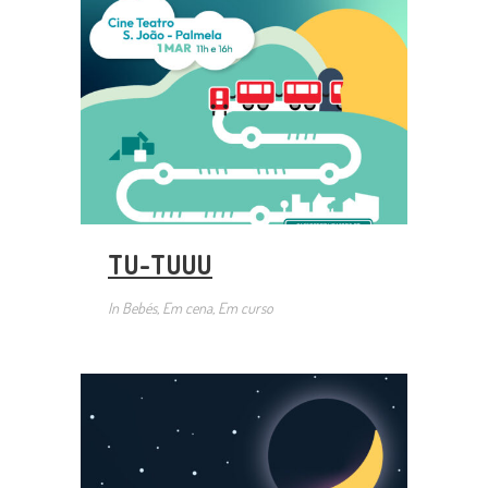
TU-TUUU
In
Bebés, Em cena, Em curso