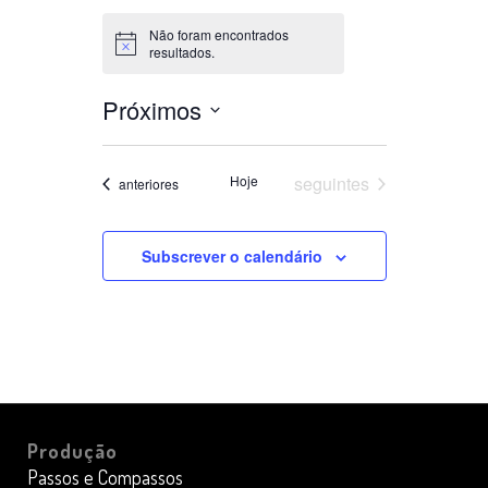
Não foram encontrados
Aviso
resultados.
Próximos
Selecione
a
Datas
Hoje
seguintes
Datas
anteriores
data.
Subscrever o calendário
Produção
Passos e Compassos