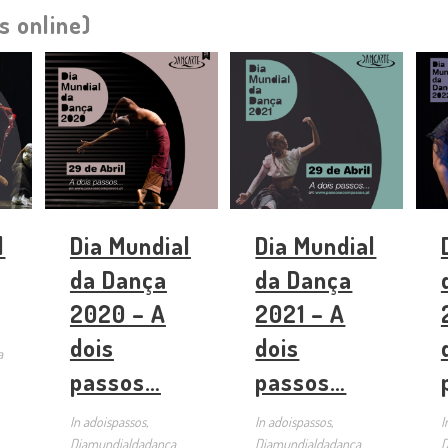
s online)
l
Dia Mundial
Dia Mundial
da Dança
da Dança
2020 – A
2021 – A
dois
dois
a
passos…
passos…
In
adoispassos,
In
adoispassos,
I
Diamundialdadanca
Diamundialdadanca
D