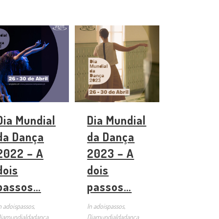
Dia Mundial
Dia Mundial
da Dança
da Dança
2022 – A
2023 – A
dois
dois
passos…
passos…
n
adoispassos,
In
adoispassos,
iamundialdadanca
Diamundialdadanca