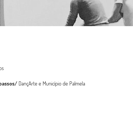
os
mpassos/
DançArte e Município de Palmela