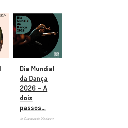
l
Dia Mundial
da Dança
2026 – A
dois
passos…
In
Diamundialdadanca