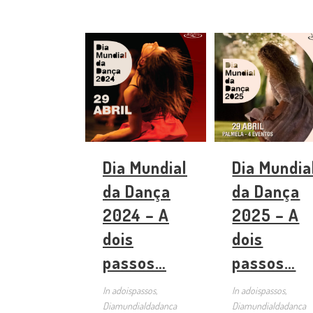
Dia Mundial
Dia Mundia
da Dança
da Dança
2024 – A
2025 – A
dois
dois
passos…
passos…
In
adoispassos,
In
adoispassos,
Diamundialdadanca
Diamundialdadanca