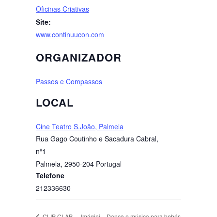
Oficinas Criativas
Site:
www.continuucon.com
ORGANIZADOR
Passos e Compassos
LOCAL
Cine Teatro S.João, Palmela
Rua Gago Coutinho e Sacadura Cabral,
nº1
Palmela
,
2950-204
Portugal
Telefone
212336630
Imágini – Dança e música para bebés
CLIP CLAP