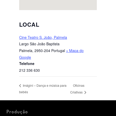
LOCAL
Cine Teatro S. João, Palmela
Largo São João Baptista
Palmela
,
2950-204
Portugal
+ Mapa do
Google
Telefone
212 336 630
Oficinas
Imágini – Dança e música para
bebés
Criativas
Produção