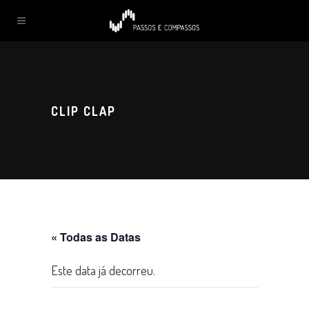
CLIP CLAP
« Todas as Datas
Este data já decorreu.