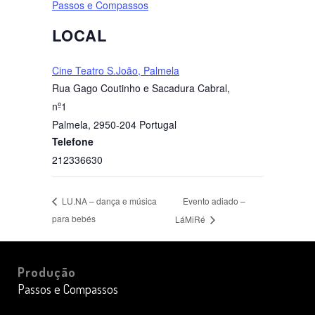
Passos e Compassos
LOCAL
Cine Teatro S.João, Palmela
Rua Gago Coutinho e Sacadura Cabral,
nº1
Palmela
,
2950-204
Portugal
Telefone
212336630
Evento adiado –
LU.NA – dança e música
para bebés
LáMiRé
Produção
Passos e Compassos