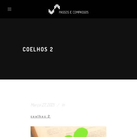
COELHOS 2
Março 27, 2021
In
coelhos 2