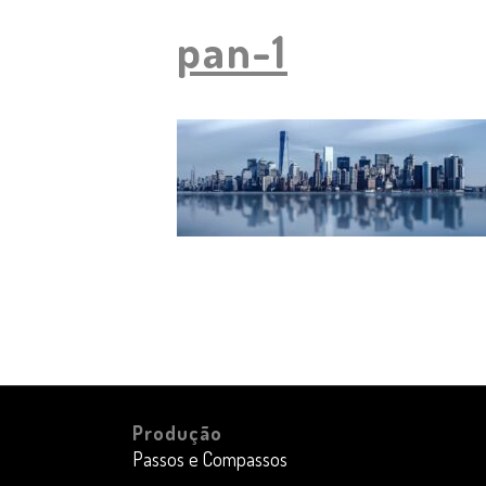
pan-1
Produção
Passos e Compassos