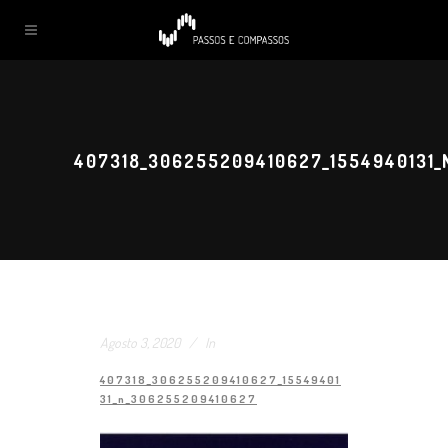
407318_306255209410627_1554940131
Agosto 3, 2020
In
407318_306255209410627_15549401
31_n_306255209410627