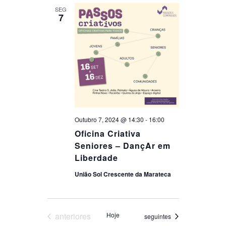
SEG
7
Outubro 7, 2024 @ 14:30
-
16:00
Oficina Criativa
Seniores – DançAr em
Liberdade
União Sol Crescente da Marateca
Datas
anteriores
Hoje
Datas
seguintes