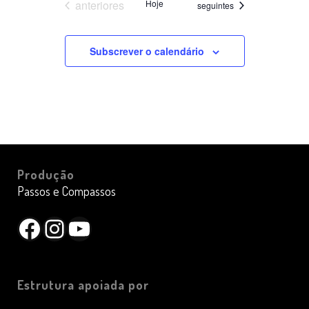
Datas
anteriores
Hoje
Datas
seguintes
Subscrever o calendário
Produção
Passos e Compassos
Facebook
Instagram
YouTube
Estrutura apoiada por