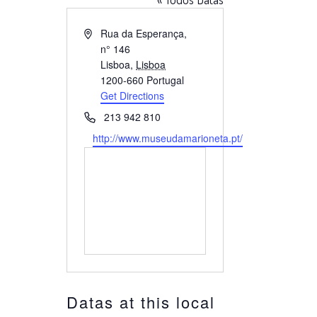
Endereço
Rua da Esperança,
n° 146
Lisboa
,
Lisboa
1200-660
Portugal
Get Directions
Telefone
213 942 810
Website
http://www.museudamarioneta.pt/
Datas at this local