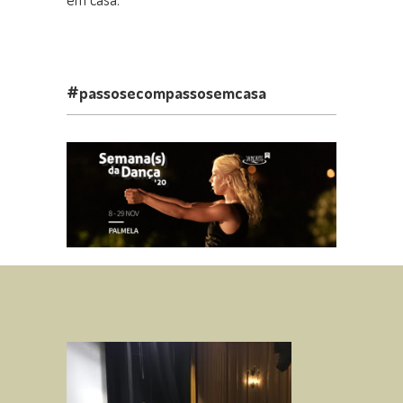
#passosecompassosemcasa