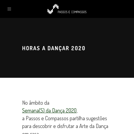
HORAS A DANÇAR 2020
No âmbito da
Semana(S) da Dança 2020
,
a Passos e Compassos partilha sugestões
para descobrir e disfrutar a Arte da Dança
em casa.