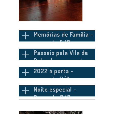
Memórias de Família -
proposta 5/8
Passeio pela Vila de
Palmela - proposta
6/8
2022 à porta -
proposta 7/8
Noite especial -
Proposta 8/8