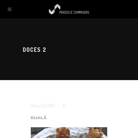
DOCES 2
Março 27, 2021
In
doces 2