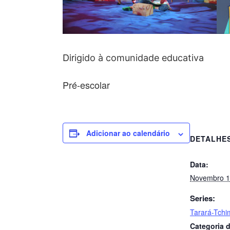
Dir
igido à comunidade educativa
Pré-escolar
Adicionar ao calendário
DETALHE
Data:
Novembro 1
Series:
Tarará-Tchi
Categoria d