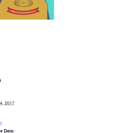
S
4, 2017
m
e Data: