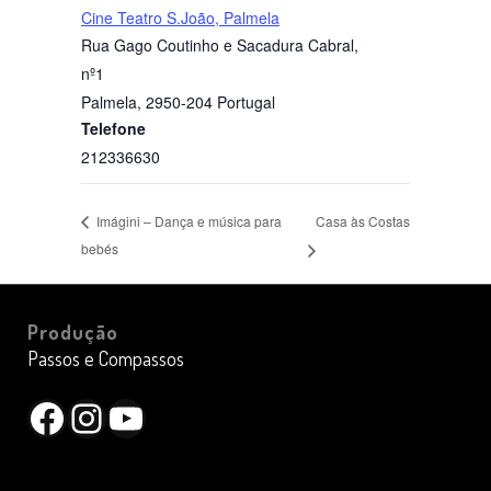
Cine Teatro S.João, Palmela
Rua Gago Coutinho e Sacadura Cabral,
nº1
Palmela
,
2950-204
Portugal
Telefone
212336630
Casa às Costas
Imágini – Dança e música para
bebés
Produção
Passos e Compassos
Facebook
Instagram
YouTube