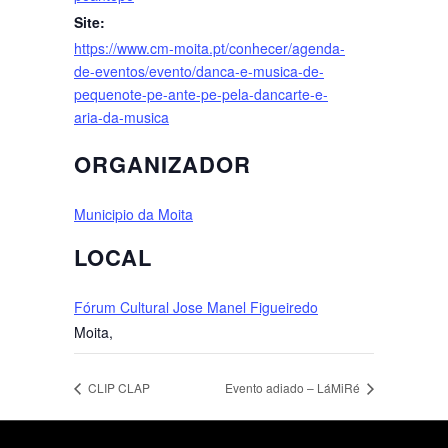
Site:
https://www.cm-moita.pt/conhecer/agenda-
de-eventos/evento/danca-e-musica-de-
pequenote-pe-ante-pe-pela-dancarte-e-
aria-da-musica
ORGANIZADOR
Municipio da Moita
LOCAL
Fórum Cultural Jose Manel Figueiredo
Moita
,
CLIP CLAP
Evento adiado – LáMiRé