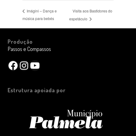
Visita aos Bastidores do
Imágini – Dança e
música para bebés
espetáculo
Produção
Passos e Compassos
Facebook
Instagram
YouTube
Estrutura apoiada por