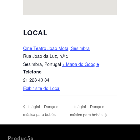
LOCAL
Cine Teatro João Mota, Sesimbra
Rua João da Luz, n.º 5
Sesimbra
,
Portugal
+ Mapa do Google
Telefone
21 223 40 34
Exibir site do Local
Imágini – Dança e
Imágini – Dança e
música para bebés
música para bebés
Produção