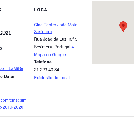
S
LOCAL
Cine Teatro João Mota,
Sesimbra
, 2021
Rua João da Luz, n.º 5
Sesimbra
,
Portugal
+
00
Mapa do Google
Telefone
do – LáMiRé
21 223 40 34
e Data:
Exibir site do Local
uu.com/cmsesim
e-2019-2020