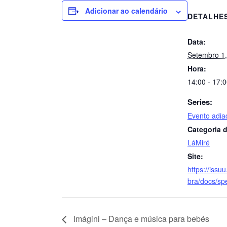
Adicionar ao calendário
DETALHE
Data:
Setembro 1
Hora:
14:00 - 17:
Series:
Evento adia
Categoria d
LáMiré
Site:
https://iss
bra/docs/sp
Imágini – Dança e música para bebés