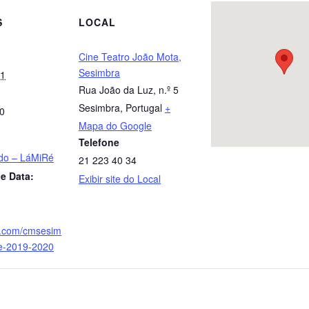
S
LOCAL
Cine Teatro João Mota,
Sesimbra
21
Rua João da Luz, n.º 5
Sesimbra
,
Portugal
+
00
Mapa do Google
Telefone
do – LáMiRé
21 223 40 34
e Data:
Exibir site do Local
uu.com/cmsesim
e-2019-2020