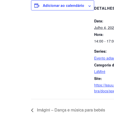
Adicionar ao calendário
DETALHE
Data:
Julho 4, 20
Hora:
14:00 - 17:
Series:
Evento adia
Categoria d
LáMiré
Site:
https://iss
bra/docs/sp
Imágini – Dança e música para bebés