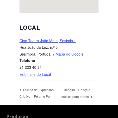
LOCAL
Cine Teatro João Mota, Sesimbra
Rua João da Luz, n.º 5
Sesimbra
,
Portugal
+ Mapa do Google
Telefone
21 223 40 34
Exibir site do Local
Imágini – Dança e
Oficina de Expressão
Criativa – Pé ante Pé
música para bebés
Produção