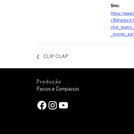
Site:
https://www
r/Bilhetes/6
cine_teatro
_monte_agr
CLIP CLAP
Produção
Passos e Compassos
Facebook
Instagram
YouTube