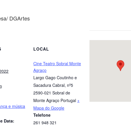
uesa/ DGArtes
S
LOCAL
Cine Teatro Sobral Monte
Agraço
 2022
Largo Gago Coutinho e
Sacadura Cabral, nº5
00
2590-021 Sobral de
Monte Agraço
Portugal
+
ança e música
Mapa do Google
Telefone
e Data:
261 948 321