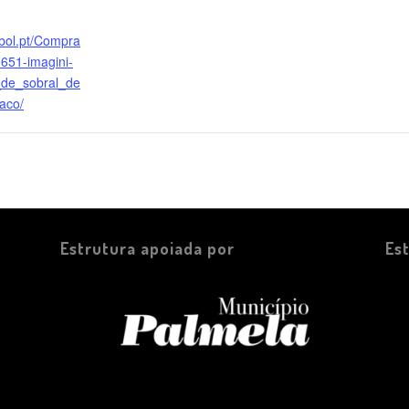
.bol.pt/Compra
1651-imagini-
_de_sobral_de
aco/
Estrutura apoiada por
Es