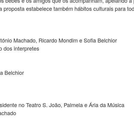
 os bebés e os amigos que os acompanham, apelando à pa
 a proposta estabelece também hábitos culturais para tod
ntónio Machado, Ricardo Mondim e Sofia Belchior
o dos interpretes
a Belchior
idente no Teatro S. João, Palmela e Ária da Música
Machado