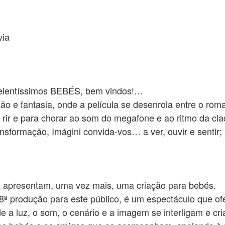
via
elentíssimos BEBÉS, bem vindos!…
ão e fantasia, onde a película se desenrola entre o rom
 rir e para chorar ao som do megafone e ao ritmo da cla
nsformação, Imágini convida-vos… a ver, ouvir e sentir;
a apresentam, uma vez mais, uma criação para bebés.
8ª produção para este público, é um espectáculo que ofe
a luz, o som, o cenário e a imagem se interligam e cri