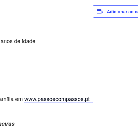
Adicionar ao c
2 anos de idade
_____
família em
www.passoecompassos.pt
_____
neiras