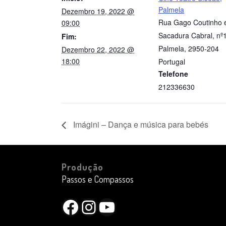
Palmela
Dezembro 19, 2022 @
Rua Gago Coutinho 
09:00
Sacadura Cabral, nº
Fim:
Palmela
,
2950-204
Dezembro 22, 2022 @
18:00
Portugal
Telefone
212336630
Imágini – Dança e música para bebés
Produção
Passos e Compassos
Facebook
Instagram
YouTube