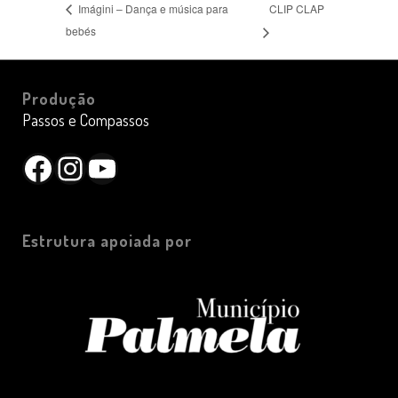
CLIP CLAP
Imágini – Dança e música para
bebés
Produção
Passos e Compassos
Facebook
Instagram
YouTube
Estrutura apoiada por