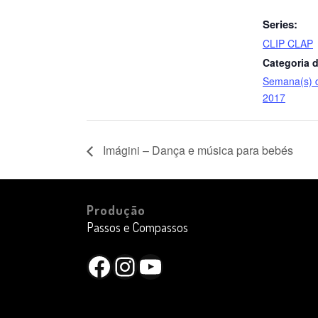
Series:
CLIP CLAP
Categoria d
Semana(s) 
2017
Imágini – Dança e música para bebés
Produção
Passos e Compassos
Facebook
Instagram
YouTube