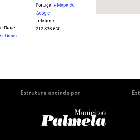
Portugal
+ Mapa do
Google
Telefone
e Data:
212 336 630
da Dança
Estrutura apoiada por
Es