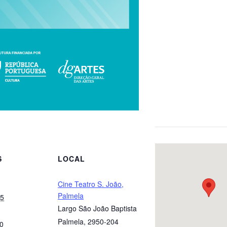
S
LOCAL
Cine Teatro S. João,
Palmela
25
Largo São João Baptista
Palmela
,
2950-204
00