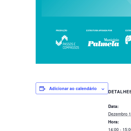
Adicionar ao calendário
DETALHE
Data:
Dezembro 1
Hora:
14:00 - 15: