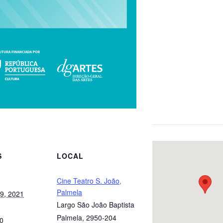
S
LOCAL
Cine Teatro S. João,
Palmela
9, 2021
Largo São João Baptista
Palmela
,
2950-204
00