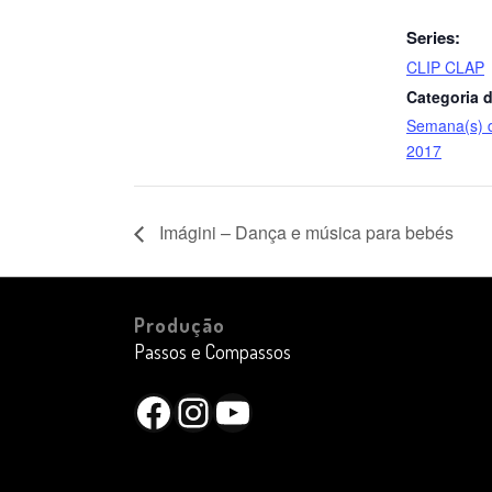
Series:
CLIP CLAP
Categoria d
Semana(s) 
2017
Imágini – Dança e música para bebés
Produção
Passos e Compassos
Facebook
Instagram
YouTube