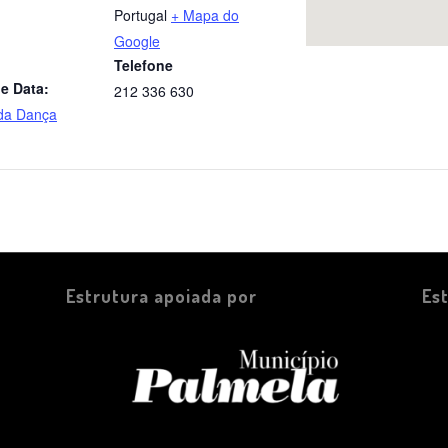
Portugal
+ Mapa do
Google
Telefone
e Data:
212 336 630
da Dança
Estrutura apoiada por
Es