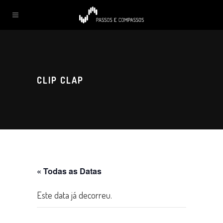
CLIP CLAP
« Todas as Datas
Este data já decorreu.