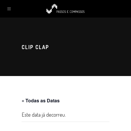
CLIP CLAP
« Todas as Datas
Este data já decorreu.