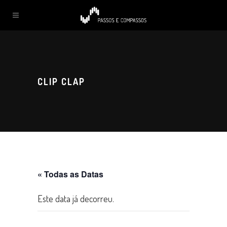
CLIP CLAP
« Todas as Datas
Este data já decorreu.