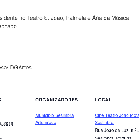
idente no Teatro S. João, Palmela e Ária da Música
Machado
uesa/ DGArtes
S
ORGANIZADORES
LOCAL
Municipio Sesimbra
Cine Teatro João Mot
Artemrede
Sesimbra
8, 2018
Rua João da Luz, n.º 
Sesimbra
,
Portugal
+