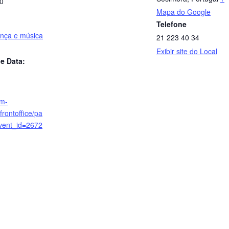
00
Mapa do Google
Telefone
ança e música
21 223 40 34
Exibir site do Local
e Data:
cm-
frontoffice/pa
vent_id=2672