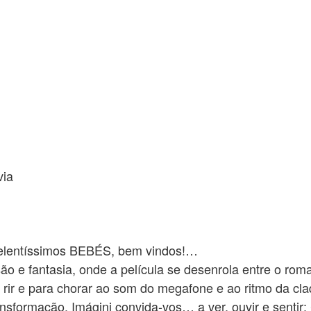
via
elentíssimos BEBÉS, bem vindos!…
ão e fantasia, onde a película se desenrola entre o rom
 rir e para chorar ao som do megafone e ao ritmo da cla
nsformação, Imágini convida-vos… a ver, ouvir e sentir;