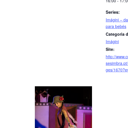
16:00 - 17:
Series:
Imágini – d
para bebés
Categoria d
Imágini
Site:
http://www.
sesimbra.pt/
ges/1670?e