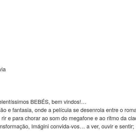
via
elentíssimos BEBÉS, bem vindos!…
ão e fantasia, onde a película se desenrola entre o rom
 rir e para chorar ao som do megafone e ao ritmo da cla
nsformação, Imágini convida-vos… a ver, ouvir e sentir;