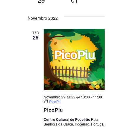
de
visualização
Selecione
a
Novembro 2022
de
data.
visualizações
TER
Data
29
Novembro 29, 2022 @ 10:00
-
11:00
PicoPiu
PicoPiu
Centro Cultural de Poceirão
Rua
Senhora da Graça, Poceirão, Portugal