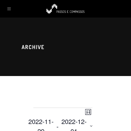
ARCHIVE
Navegação
DATAS
Lista
Navegação
2022-11-
2022-12-
 - 
de
29
01