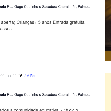
mela
Rua Gago Coutinho e Sacadura Cabral, nº1, Palmela,
a aberta) Crianças> 5 anos Entrada gratuita
passos
:00
-
11:00
LáMiRé
mela
Rua Gago Coutinho e Sacadura Cabral, nº1, Palmela,
ados à comunidade educativa - 1º ciclo