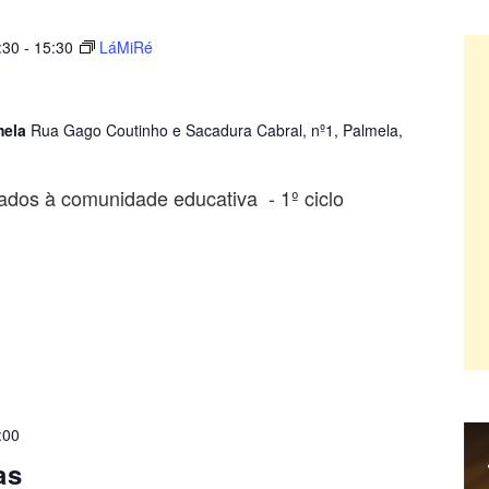
:30
-
15:30
LáMiRé
mela
Rua Gago Coutinho e Sacadura Cabral, nº1, Palmela,
ados à comunidade educativa - 1º ciclo
:00
as