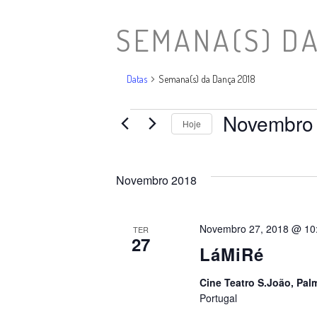
SEMANA(S) DA
Datas
Semana(s) da Dança 2018
Novembro 
Datas
Hoje
Selecione
a
data.
Novembro 2018
Novembro 27, 2018 @ 10
TER
27
LáMiRé
Cine Teatro S.João, Pal
Portugal